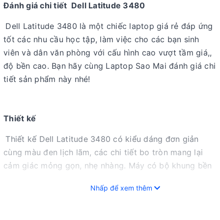
Đánh giá chi tiết Dell Latitude 3480
Dell Latitude 3480 là một chiếc laptop giá rẻ đáp ứng
tốt các nhu cầu học tập, làm việc cho các bạn sinh
viên và dân văn phòng với cấu hình cao vượt tầm giá,,
độ bền cao. Bạn hãy cùng Laptop Sao Mai đánh giá chi
tiết sản phẩm này nhé!
Thiết kế
Thiết kế Dell Latitude 3480 có kiểu dáng đơn giản
cùng màu đen lịch lãm, các chi tiết bo tròn mang lại
cảm giác mỏng gọn, nhẹ nhàng. Máy có bộ khung bền
bỉ đã vượt qua các bài thử nghiệm chuẩn quân sự MIL-
Nhấp để xem thêm
STD 810G, đảm bảo rằng máy sẽ chịu đựng được các
điều kiện sử dụng khắc nghiệt hay các tác động của
ngoại lực. Ngoài ra, bản lề được thiết kế linh hoạt, bền