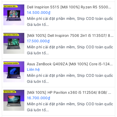
khóa để bảo mật cho doanh nghiệp và nhân viên. Dell
Dell Inspirion 5515 [Mới 100%] Ryzen R5 5500U/ 8GB/ 256GB/ 15.6" FHD IPS
14.500.000₫
Data Protection là một bộ gồm các chương trình phần
Miễn phí cài đặt phần mềm, Ship COD toàn quốc
mềm bảo mật được cung cấp trên những chiếc
Giá luôn tố...
Latitude 3000 series. Bảo mật điểm cuối, xác thực
người dùng nâng cao và phần mềm mã hóa dữ liệu đều
[Mới 100%] Dell Inspiron 7506 2in1 i5 1135G7/ 8GB/ 256GB/ 15.6 FHD
hoạt động chặt chẽ giúp bảo vệ dữ liệu của bạn khỏi
17.500.000₫
Miễn phí cài đặt phần mềm, Ship COD toàn quốc
các mối đe dọa và hacker.
Giá luôn tố...
Giao tiếp an toàn: Dell Latitude 3480 có chứng chỉ
Asus ZenBook Q409ZA [Mới 100%] Core i5-1240P/ 8GB/ 256GB/ 14" 2.8K OLED
TPM2.0 TCG và FIPS-140-2 và sử dụng mật mã học
Liên hệ
dựa trên phần cứng để giao tiếp an toàn nhất.
Miễn phí cài đặt phần mềm, Ship COD toàn quốc
Giá luôn tố...
Đăng nhập dễ dàng: Đăng nhập vào Windows Hello dễ
dàng và an toàn bằng xác thực sinh trắc học với tùy
[Mới 100%] HP Pavilion x360 i5 1125G4/ 8GB/ 512GB/ 14"FHD/ Touch 2 IN 1
16.700.000₫
chọn cảm biến vân tay hoặc camera hồng ngoại.
Miễn phí cài đặt phần mềm, Ship COD toàn quốc
Bàn phím và Touchpad
Giá luôn tố...