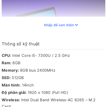
Nhấp để xem thêm
Thông số kỹ thuật
CPU:
Intel Core i5- 7300U / 2.5 GHz
Ram:
8GB
Memory:
8GB bus 2400MHz
SSD:
512GB
Màn hình:
14inch
Thinkpad T470S được nâng cấp từ phiên bản Thinkpad
Độ phân giải:
1920 x 1080 (Full HD)
T460S với một số thay đổi về cấu hình và công nghệ,
Wireless:
Intel Dual Band Wireless-AC 8265 – M.2
riêng thiết kế thì không khác nhiều. Nắp máy được làm
Card