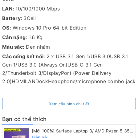
bằng nhựa, gia cố bằng sợi Carbon bền bỉ và được phủ
LAN:
10/100/1000 Mbps
một lớp không còn là nhung như những chiếc Thinkpad
Battery:
3Cell
thế hệ cũ khiến cho nó không bị chảy và khó bong
OS:
Windows 10 Pro 64-bit Edition
chóc qua thời gian sử dụng. Khung Thinkpad T470S
Cân nặng:
1.6 Kg
được làm bằng magie khiến cho nó trở nên bền hơn và
Màu sắc:
Đen nhám
nhẹ hơn với trọng lượng chỉ 1.3 kg. Xem thêm chi tiết
ngay phần bên dưới bạn nhé.
Các cổng kết nối:
2 x USB 3.1 Gen 1/USB 3.0USB 3.1
Gen 1/USB 3.0 (Always On)USB-C 3.1 Gen
Bảo hành dài lâu, Giá tốt nhất thị trường
2/Thunderbolt 3/DisplayPort (Power Delivery
2.0)HDMILANDockHeadphone/microphone combo jack
Chat với nhân viên tư vấn Online Hoặc
LIÊN HỆ
Xem cấu hình chi tiết
NGAY
077.340.8888
Đánh Giá Chi Tiết Lenovo Thinkpad T470s
Bạn có thể thích
Thiết Kế Lenovo Thinkpad T470s
[Mới 100%] Surface Laptop 3/ AMD Ryzen 5 3580U/ 8GB/ 128GB/ 15" 2K
Liên hệ