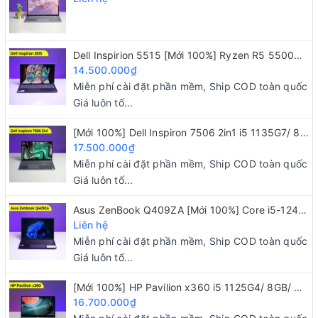
Vẫn là ThinkPad, vẫn là một huyền thoại, vẫn là
một thiết kế của một doanh nhân mang trên
mình lớp sơn đen nhám sang trọng. Vật liệu chế
Dell Inspirion 5515 [Mới 100%] Ryzen R5 5500U/ 8GB/ 256GB/ 15.6" FHD IPS
tạo vỏ máy gồm 2 phần, nắp máy bằng sợi
14.500.000₫
carbon pha nhựa và thân máy bằng magnesium
Miễn phí cài đặt phần mềm, Ship COD toàn quốc
Giá luôn tố...
(magiê), hỗn hợp vật liệu này khiến T470s cũng
như những dòng ThinkPad T nói chung trở nên
[Mới 100%] Dell Inspiron 7506 2in1 i5 1135G7/ 8GB/ 256GB/ 15.6 FHD
17.500.000₫
nhẹ hơn và bền hơn. Trọng lượng của T470s là
Miễn phí cài đặt phần mềm, Ship COD toàn quốc
1,3 kg thuận tiện nhẹ nhàng để bạn mang đi đến
Giá luôn tố...
bất cứ đâu. Mặc nhẹ nhưng T470s vẫn có độ bền
Asus ZenBook Q409ZA [Mới 100%] Core i5-1240P/ 8GB/ 256GB/ 14" 2.8K OLED
cao, Lenovo cho biết chiếc máy đã vượt qua 12
Liên hệ
bài thử nghiệm chuẩn quân sự và hơn 200 quy
Miễn phí cài đặt phần mềm, Ship COD toàn quốc
trình kiểm tra chất lượng nên vô cùng bền bỉ
Giá luôn tố...
trong quá trình sử dụng.
[Mới 100%] HP Pavilion x360 i5 1125G4/ 8GB/ 512GB/ 14"FHD/ Touch 2 IN 1
16.700.000₫