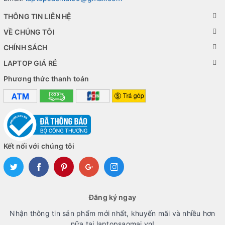
cạnh bàn rê và có đèn báo trạng thái phía trên.
THÔNG TIN LIÊN HỆ
Cảm biến này có độ nhạy khá tốt, mình thử khóa
VỀ CHÚNG TÔI
và mở khóa liên tục 10 lần thì 8 lần là vào còn 2
CHÍNH SÁCH
lần phải thử lại lần thứ 2. Thời gian từ khi chạm
LAPTOP GIÁ RẺ
đến khi vào màn hình Desktop khoảng 2 giây,
Phương thức thanh toán
vẫn chưa đủ nhanh như cảm biến vân tay trên
điện thoại.
Các Cổng Kết Nối của Lenovo Thinkpad T470s
Kết nối với chúng tôi
Các cổng kết nối trên ThinkPad T470s rất đầy đủ
và cao cấp với cạnh phải gồm Thunderbolt 3
(USB-C), USB 3.0 (USB-A), HDMI 1.4b, USB 3.0
Đăng ký ngay
(USB-A) có tính năng luôn bật để hỗ trợ sạc pin
Nhận thông tin sản phẩm mới nhất, khuyến mãi và nhiều hơn
cho thiết bị di động ngay cả khi đã tắt máy và
nữa tại laptopsaomai.vn!