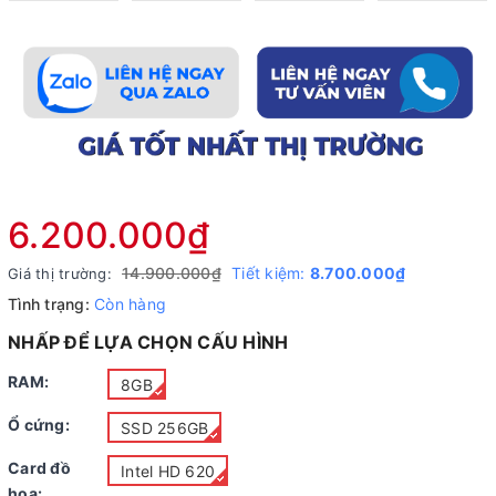
6.200.000₫
14.900.000₫
Tiết kiệm:
8.700.000₫
Giá thị trường:
Tình trạng:
Còn hàng
NHẤP ĐỂ LỰA CHỌN CẤU HÌNH
RAM:
8GB
Ổ cứng:
SSD 256GB
Card đồ
Intel HD 620
họa: