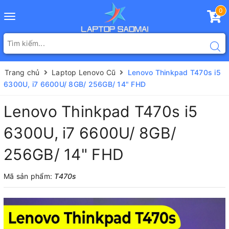
0
Toggle
navigation
Trang chủ
Laptop Lenovo Cũ
Lenovo Thinkpad T470s i5
6300U, i7 6600U/ 8GB/ 256GB/ 14" FHD
Lenovo Thinkpad T470s i5
6300U, i7 6600U/ 8GB/
256GB/ 14" FHD
Mã sản phẩm:
T470s