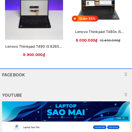
Giảm 35%
Lenovo Thinkpad T480s i5
8350U, i7 8550U/ 8GB/ 256GB/
8.000.000₫
12.400.000₫
14" FHD
Lenovo Thinkpad T490 i5 8265U/
8GB/ 256GB/ 14" FHD
9.900.000₫
FACEBOOK
YOUTUBE