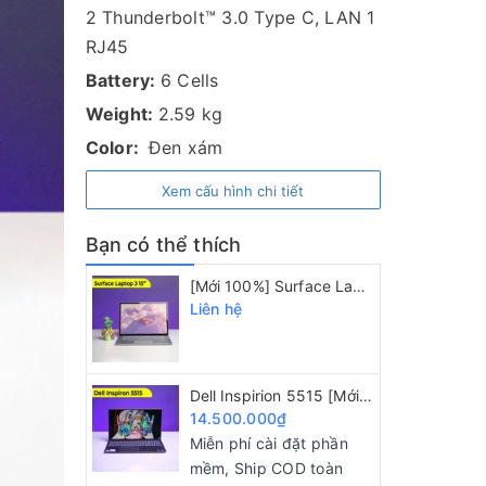
2 Thunderbolt™ 3.0 Type C, LAN 1
RJ45
Battery:
6 Cells
Weight:
2.59 kg
Color:
Đen xám
Xem cấu hình chi tiết
Bạn có thể thích
[Mới 100%] Surface Laptop 3/ AMD Ryzen 5 3580U/ 8GB/ 128GB/ 15" 2K
Liên hệ
Dell Inspirion 5515 [Mới 100%] Ryzen R5 5500U/ 8GB/ 256GB/ 15.6" FHD IPS
14.500.000₫
Miễn phí cài đặt phần
mềm, Ship COD toàn