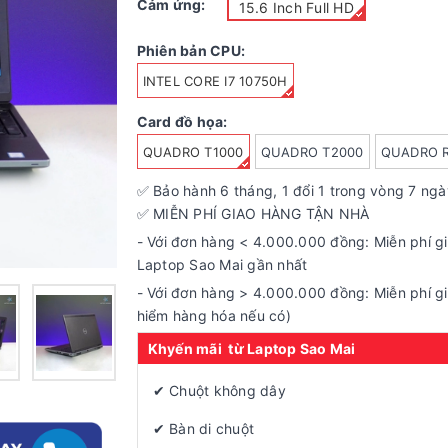
Cảm ứng:
15.6 Inch Full HD
Phiên bản CPU:
INTEL CORE I7 10750H
Card đồ họa:
QUADRO T1000
QUADRO T2000
QUADRO R
✅ Bảo hành
6
tháng, 1 đổi 1 trong vòng 7 ng
✅ MIỄN PHÍ GIAO HÀNG TẬN NHÀ
- Với đơn hàng < 4.000.000 đồng: Miễn phí g
Laptop Sao Mai gần nhất
- Với đơn hàng > 4.000.000 đồng: Miễn phí gi
hiểm hàng hóa nếu có)
Khyến mãi từ Laptop Sao Mai
✔ Chuột không dây
✔ Bàn di chuột