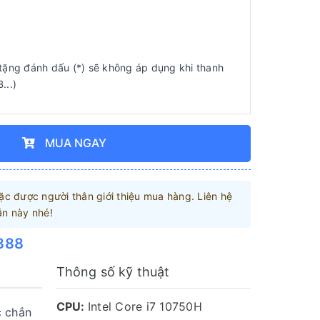
ặng đánh dấu (*) sẽ không áp dụng khi thanh
...)
MUA NGAY
c được người thân giới thiệu mua hàng. Liên hệ
ẫn này nhé!
888
Thông số kỹ thuật
CPU:
Intel Core i7 10750H
c chắn