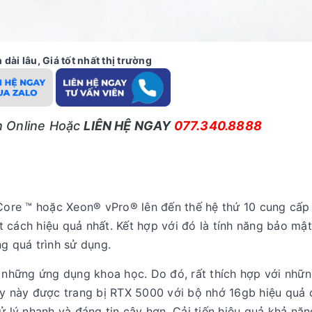
dài lâu, Giá tốt nhất thị trường
ấn Online Hoặc
LIÊN HỆ NGAY
077.340.8888
 Core ™ hoặc Xeon® vPro® lên đến thế hệ thứ 10 cung cấp
 cách hiệu quả nhất. Kết hợp với đó là tính năng bảo mật
g quá trình sử dụng.
những ứng dụng khoa học. Do đó, rất thích hợp với nhữ
máy này được trang bị RTX 5000 với bộ nhớ 16gb hiệu quả
ử lý nhanh và đáng tin cậy hơn. Cải tiến hiệu quả khả nă