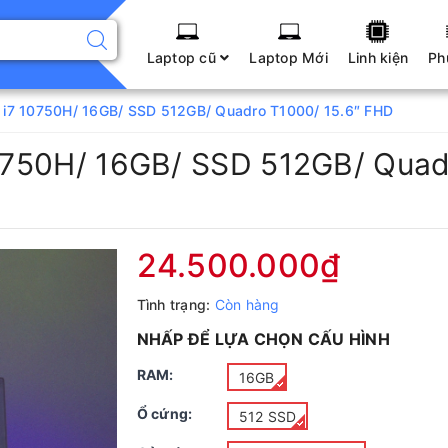
Laptop cũ
Laptop Mới
Linh kiện
Ph
50 i7 10750H/ 16GB/ SSD 512GB/ Quadro T1000/ 15.6″ FHD
 10750H/ 16GB/ SSD 512GB/ Qua
24.500.000₫
Tình trạng:
Còn hàng
NHẤP ĐỂ LỰA CHỌN CẤU HÌNH
RAM:
16GB
Ổ cứng:
512 SSD