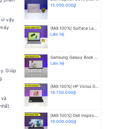
15.000.000₫
 vì vậy
 máy
[Mới 100%] Surface Laptop 3/ i5 1035G7/ 8GB/ 128GB/ 13.5" 2K
Liên hệ
Samsung Galaxy Book Pro 15 [Mới 100%] i5 1135G7/ 8GB/ SSD 512GB/ 15.6" FHD
Liên hệ
y. Giúp
g.
[Mới 100%] HP Victus Gaming 15 i5 12450H/ 8GB/ 512GB/ GTX 1650/ 15.6" 144Hz
16.700.000₫
 và
nhất.
[Mới 100%] Dell Inspiron 5418 i5 11320H/ 16GB/ 512GB/ Intel Iris Xe/ 14 Inch FHD
16.000.000₫