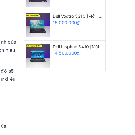
Dell Vostro 5310 [Mới 100%] Core i5 11320H/ 16GB/ 512GB/ Intel Iris Xe/ 13.3 inch FHD+
15.000.000₫
anh của
Dell Inspiron 5410 [Mới 100%] Core i5 11300H/ 16GB/ 512GB/ 14" FHD
ch hiệu
14.500.000₫
 đó sẽ
cứ điều
của