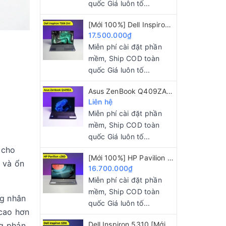
quốc Giá luôn tố...
[Mới 100%] Dell Inspiron 7506 2in1 i5 1135G7/ 8GB/ 256GB/ 15.6 FHD
17.500.000₫
Miễn phí cài đặt phần
mềm, Ship COD toàn
quốc Giá luôn tố...
Asus ZenBook Q409ZA [Mới 100%] Core i5-1240P/ 8GB/ 256GB/ 14" 2.8K OLED
Liên hệ
Miễn phí cài đặt phần
mềm, Ship COD toàn
quốc Giá luôn tố...
 cho
[Mới 100%] HP Pavilion x360 i5 1125G4/ 8GB/ 512GB/ 14"FHD/ Touch 2 IN 1
 và ổn
16.700.000₫
Miễn phí cài đặt phần
mềm, Ship COD toàn
ng nhân
quốc Giá luôn tố...
 cao hơn
Dell Inspiron 5310 [Mới 100%] Core i5 11320H/ 16GB/ 512GB/ 13.3 inch 2K
ng phản