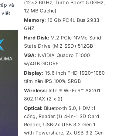
(12×2.6GHz, Turbo Boost 5.0GHz,
cấp và
12 MB Cache)
 viết
Memory:
16 Gb PC4L Bus 2933
GHZ
Hard Disk:
M.2 PCIe NVMe Solid
State Drive (M.2 SSD) 512GB
VGA:
NVIDIA Quadro T1000
w/4GB GDDR6
Display:
15.6 inch FHD 1920*1080
tấm nền IPS 100% SRGB
Wireless:
Intel® Wi-Fi 6™ AX201
802.11AX (2 x 2)
Optical:
Bluetooth 5.0, HDMI:1
cổng, Reader:(1) 4-in-1 SD Card
Reader, USB:2x USB 3.2 Gen 1
with Powershare, 2x USB 3.2 Gen