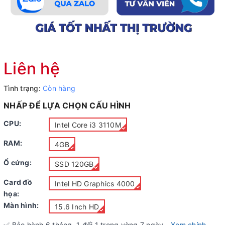
Liên hệ
Tình trạng:
Còn hàng
NHẤP ĐỂ LỰA CHỌN CẤU HÌNH
CPU:
Intel Core i3 3110M
RAM:
4GB
Ổ cứng:
SSD 120GB
Card đồ
Intel HD Graphics 4000
họa:
Màn hình:
15.6 Inch HD
✅ Bảo hành
6
tháng, 1 đổi 1 trong vòng 7 ngày -
Xem chính