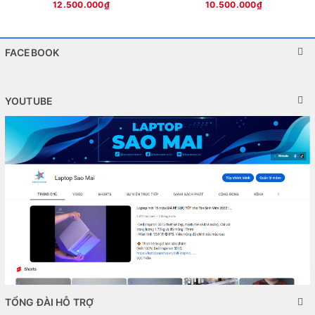
12.500.000₫
10.500.000₫
MX450/ 14" FHD
6/ 14 Inch Full HD
FACEBOOK
YOUTUBE
TỔNG ĐÀI HỖ TRỢ