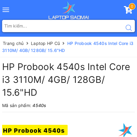
0
Toggle
navigation
Trang chủ
Laptop HP Cũ
HP Probook 4540s Intel Core i3
3110M/ 4GB/ 128GB/ 15.6"HD
HP Probook 4540s Intel Core
i3 3110M/ 4GB/ 128GB/
15.6"HD
Mã sản phẩm:
4540s