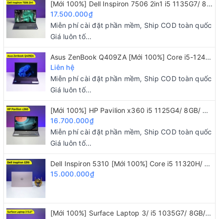
[Mới 100%] Dell Inspiron 7506 2in1 i5 1135G7/ 8GB/ 256GB/ 15.6 FHD
chóng.
17.500.000₫
Miễn phí cài đặt phần mềm, Ship COD toàn quốc
Giá luôn tố...
Màn hình rộng rãi
Asus ZenBook Q409ZA [Mới 100%] Core i5-1240P/ 8GB/ 256GB/ 14" 2.8K OLED
Liên hệ
HP ProBook 4540s mang đến không gian làm việc, giải
Miễn phí cài đặt phần mềm, Ship COD toàn quốc
trí cực rộng rãi với màn hình 15.6 inch. Với màn hình
Giá luôn tố...
này bạn có thể dễ dàng chia đôi cửa sổ để làm việc
mà vẫn rất dễ nhìn. Màn hình độ phân giải HD hiển thị
[Mới 100%] HP Pavilion x360 i5 1125G4/ 8GB/ 512GB/ 14"FHD/ Touch 2 IN 1
16.700.000₫
hình ảnh có độ sắc nét ở mức khá, đủ để bạn làm việc,
Miễn phí cài đặt phần mềm, Ship COD toàn quốc
giải trí mà vẫn cảm thấy mượt mắt.
Giá luôn tố...
Dell Inspiron 5310 [Mới 100%] Core i5 11320H/ 16GB/ 512GB/ 13.3 inch 2K
15.000.000₫
Bàn phím fullsize gõ êm, touchpad mượt mà
HP ProBook 4540s được trang bị bàn phím Fullsize với
kích thước phím khá lớn 15x15mm cho trải nghiệm gõ
[Mới 100%] Surface Laptop 3/ i5 1035G7/ 8GB/ 128GB/ 13.5" 2K