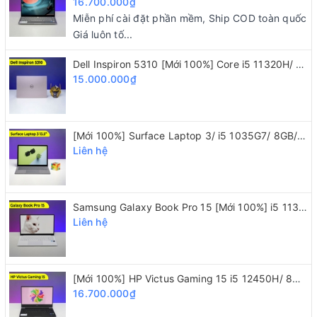
16.700.000₫
Miễn phí cài đặt phần mềm, Ship COD toàn quốc
Giá luôn tố...
Dell Inspiron 5310 [Mới 100%] Core i5 11320H/ 16GB/ 512GB/ 13.3 inch 2K
15.000.000₫
[Mới 100%] Surface Laptop 3/ i5 1035G7/ 8GB/ 128GB/ 13.5" 2K
Với chip Core i5-8365U, RAM 8GB, SSD
Liên hệ
256GB. Dell Latitude 7400 sở hữu hiệu năng cực
khỏe, đảm bảo xử lý nhanh mọi công việc hàng
Samsung Galaxy Book Pro 15 [Mới 100%] i5 1135G7/ 8GB/ SSD 512GB/ 15.6" FHD
ngày của bạn. Chiếc máy này có được khả năng
Liên hệ
đa nhiệm mượt mà. Dù bạn có mở cùng lúc nhiều
tác vụ thì máy cũng không bị đơ, giật hay xuất
hiện độ trễ.
[Mới 100%] HP Victus Gaming 15 i5 12450H/ 8GB/ 512GB/ GTX 1650/ 15.6" 144Hz
16.700.000₫
Ngoài ra, ổ cứng SSD cũng đảm bảo hệ thống