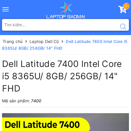
0
Toggle
navigation
Trang chủ
Laptop Dell Cũ
Dell Latitude 7400 Intel Core i5
8365U/ 8GB/ 256GB/ 14" FHD
Dell Latitude 7400 Intel Core
i5 8365U/ 8GB/ 256GB/ 14"
FHD
Mã sản phẩm:
7400