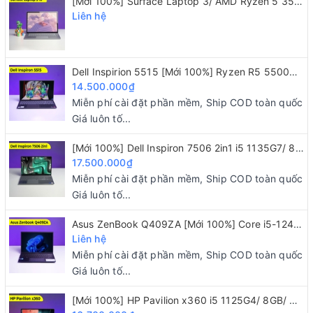
[Mới 100%] Surface Laptop 3/ AMD Ryzen 5 3580U/ 8GB/ 128GB/ 15" 2K
nhân và doanh nghiệp yêu thích bởi độ bền, độ
Liên hệ
ổn định và thiết kế thiên về tính tiện dụng.
Bản lề vẫn cho phép anh em mở màn hình ra một
Dell Inspirion 5515 [Mới 100%] Ryzen R5 5500U/ 8GB/ 256GB/ 15.6" FHD IPS
góc tối đa 180 độ - đây là yếu tố cần thiết đối với
14.500.000₫
Miễn phí cài đặt phần mềm, Ship COD toàn quốc
một chiếc máy hướng đến đối tượng người dùng
Giá luôn tố...
văn phòng và doanh nghiệp. Hơn nữa chiếc máy
[Mới 100%] Dell Inspiron 7506 2in1 i5 1135G7/ 8GB/ 256GB/ 15.6 FHD
này còn dễ dàng nâng cấp SSD, RAM, card Wi-Fi.
17.500.000₫
Miễn phí cài đặt phần mềm, Ship COD toàn quốc
Cấu hình giúp bạn làm việc nhanh, đa nhiệm
Giá luôn tố...
mượt
Asus ZenBook Q409ZA [Mới 100%] Core i5-1240P/ 8GB/ 256GB/ 14" 2.8K OLED
Liên hệ
Miễn phí cài đặt phần mềm, Ship COD toàn quốc
Giá luôn tố...
[Mới 100%] HP Pavilion x360 i5 1125G4/ 8GB/ 512GB/ 14"FHD/ Touch 2 IN 1