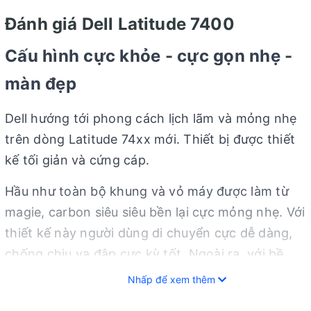
Đánh giá Dell Latitude 7400
Cấu hình cực khỏe - cực gọn nhẹ -
màn đẹp
Dell hướng tới phong cách lịch lãm và mỏng nhẹ
trên dòng Latitude 74xx mới. Thiết bị được thiết
kế tối giản và cứng cáp.
Hầu như toàn bộ khung và vỏ máy được làm từ
magie, carbon siêu siêu bền lại cực mỏng nhẹ. Với
thiết kế này người dùng di chuyển cực dễ dàng,
chống chịu va đập cực kỳ tốt. Ngoài ra, với bề
mặt như thế này, Dell Latitude 7400 còn có thể
Nhấp để xem thêm
chống xước cực tốt.