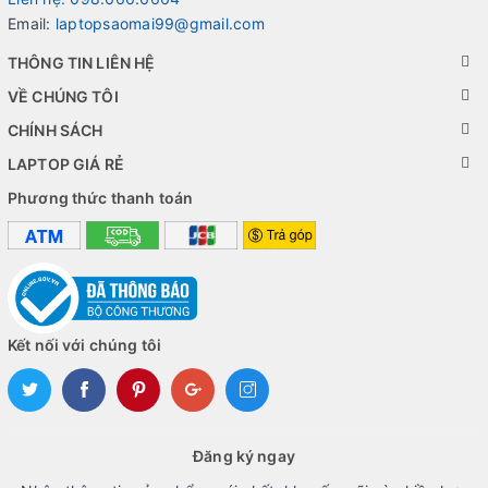
có cung cấp một số tùy chọn như khe SIM 4G
Email:
laptopsaomai99@gmail.com
LTE và khe SmartCard.
THÔNG TIN LIÊN HỆ
VỀ CHÚNG TÔI
CHÍNH SÁCH
LAPTOP GIÁ RẺ
Phương thức thanh toán
Kết nối với chúng tôi
Kết luận
Đăng ký ngay