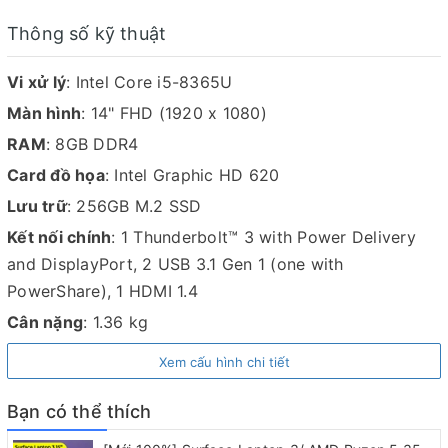
Thông số kỹ thuật
Vi xử lý
: Intel Core i5-8365U
Màn hình
: 14" FHD (1920 x 1080)
RAM
: 8GB DDR4
Card đồ họa
: Intel Graphic HD 620
Lưu trữ
: 256GB M.2 SSD
Kết nối chính
: 1 Thunderbolt™ 3 with Power Delivery
and DisplayPort, 2 USB 3.1 Gen 1 (one with
PowerShare), 1 HDMI 1.4
Cân nặng
: 1.36 kg
Ở thế hệ Latitude 7400 này thì có vẻ như Dell
Xem cấu hình chi tiết
đang muốn làm mới thiết kế của dòng Latitude
trứ danh - một dòng máy được nhiều anh em làm
Bạn có thể thích
văn phòng cũng như những người dùng doanh