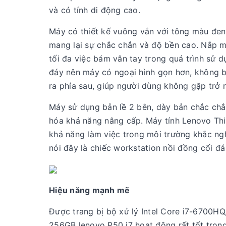
và có tính di động cao.
Máy có thiết kế vuông vắn với tông màu đe
mang lại sự chắc chắn và độ bền cao. Nắp m
tối đa việc bám vân tay trong quá trình sử d
đáy nên máy có ngoại hình gọn hơn, không bị
ra phía sau, giúp người dùng không gặp trở n
Máy sử dụng bản lề 2 bên, dày bản chắc chắn.
hóa khả năng nâng cấp. Máy tính Lenovo Th
khả năng làm việc trong môi trường khắc ngh
nói đây là chiếc workstation nồi đồng cối đá
Hiệu năng mạnh mẽ
Được trang bị bộ xử lý Intel Core i7-670
256GB lenovo P50 i7 hoạt động rất tốt trong