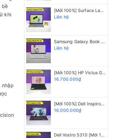
ở bề
[Mới 100%] Surface Laptop 3/ i5 1035G7/ 8GB/ 128GB/ 13.5" 2K
ừ khi
Liên hệ
Samsung Galaxy Book Pro 15 [Mới 100%] i5 1135G7/ 8GB/ SSD 512GB/ 15.6" FHD
Liên hệ
[Mới 100%] HP Victus Gaming 15 i5 12450H/ 8GB/ 512GB/ GTX 1650/ 15.6" 144Hz
16.700.000₫
i nhập
ược
[Mới 100%] Dell Inspiron 5418 i5 11320H/ 16GB/ 512GB/ Intel Iris Xe/ 14 Inch FHD
16.000.000₫
cision
Dell Vostro 5310 [Mới 100%] Core i5 11320H/ 16GB/ 512GB/ Intel Iris Xe/ 13.3 inch FHD+