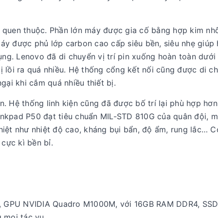
n quen thuộc. Phần lớn máy được gia cố bằng hợp kim n
áy được phủ lớp carbon cao cấp siêu bền, siêu nhẹ giúp
ụng. Lenovo đã di chuyển vị trí pin xuống hoàn toàn dưới
 lồi ra quá nhiều. Hệ thống cổng kết nối cũng được di c
gại khi cắm quá nhiều thiết bị.
 Hệ thống linh kiện cũng đã được bố trí lại phù hợp hơn,
inkpad P50 đạt tiêu chuẩn MIL-STD 810G của quân đội, 
iệt như nhiệt độ cao, kháng bụi bẩn, độ ẩm, rung lắc… C
 cực kì bền bỉ.
0HQ, GPU NVIDIA Quadro M1000M, với 16GB RAM DDR4, SS
 mọi tác vụ.