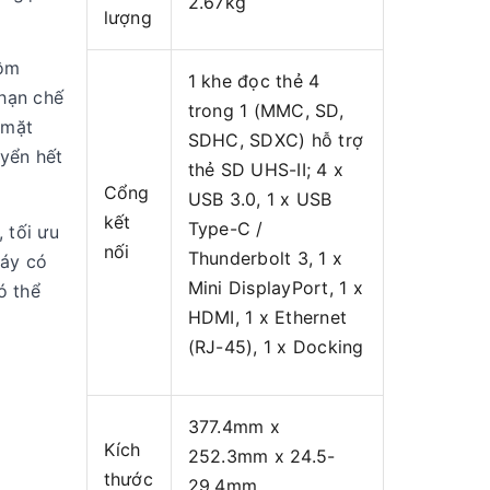
2.67kg
lượng
hôm
1 khe đọc thẻ 4
 hạn chế
trong 1 (MMC, SD,
 mặt
SDHC, SDXC) hỗ trợ
hyển hết
thẻ SD UHS-II; 4 x
Cổng
USB 3.0, 1 x USB
kết
Type-C /
 tối ưu
nối
Thunderbolt 3, 1 x
máy có
Mini DisplayPort, 1 x
ó thể
HDMI, 1 x Ethernet
(RJ-45), 1 x Docking
377.4mm x
Kích
252.3mm x 24.5-
D
thước
29.4mm