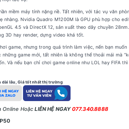
hần mềm máy tính nặng nề. Tất nhiên, với tác vụ văn phò
nhẹ nhàng. Nvidia Quadro M1200M là GPU phù hợp cho edi
enGL 4.5 và DirectX 12, sản xuất theo dây chuyền 28nm.
g 3D hay render, dựng video khá tốt.
hơi game, nhưng trong quá trình làm việc, nến bạn muốn g
những game mới, tất nhiên là không thể thoải mái mà “k
ổn. Và nếu bạn chỉ chơi game online như LOL hay FIFA thì
dài lâu, Giá tốt nhất thị trường
ấn Online Hoặc
LIÊN HỆ NGAY
077.340.8888
 P50