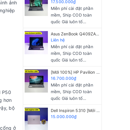
17.500.000₫
hình ảnh
Miễn phí cài đặt phần
 nghiệp
mềm, Ship COD toàn
quốc Giá luôn tố...
Asus ZenBook Q409ZA [Mới 100%] Core i5-1240P/ 8GB/ 256GB/ 14" 2.8K OLED
Liên hệ
Miễn phí cài đặt phần
mềm, Ship COD toàn
quốc Giá luôn tố...
[Mới 100%] HP Pavilion x360 i5 1125G4/ 8GB/ 512GB/ 14"FHD/ Touch 2 IN 1
16.700.000₫
Miễn phí cài đặt phần
mềm, Ship COD toàn
d P50
quốc Giá luôn tố...
ng hơn
vậy, bộ
Dell Inspiron 5310 [Mới 100%] Core i5 11320H/ 16GB/ 512GB/ 13.3 inch 2K
15.000.000₫
 cổng ở