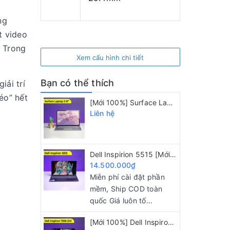
ng
t video
 Trong
Xem cấu hình chi tiết
Bạn có thể thích
iải trí
éo” hết
[Mới 100%] Surface Laptop 3/ AMD Ryzen 5 3580U/ 8GB/ 128GB/ 15" 2K
Liên hệ
Dell Inspirion 5515 [Mới 100%] Ryzen R5 5500U/ 8GB/ 256GB/ 15.6" FHD IPS
14.500.000₫
Miễn phí cài đặt phần
mềm, Ship COD toàn
quốc Giá luôn tố...
[Mới 100%] Dell Inspiron 7506 2in1 i5 1135G7/ 8GB/ 256GB/ 15.6 FHD