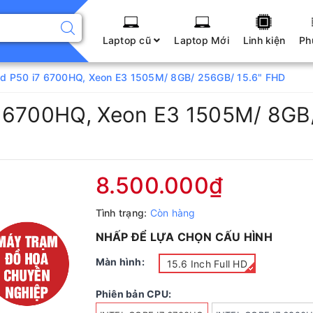
Laptop cũ
Laptop Mới
Linh kiện
Ph
d P50 i7 6700HQ, Xeon E3 1505M/ 8GB/ 256GB/ 15.6" FHD
7 6700HQ, Xeon E3 1505M/ 8GB
8.500.000₫
Tình trạng:
Còn hàng
NHẤP ĐỂ LỰA CHỌN CẤU HÌNH
Màn hình:
15.6 Inch Full HD
Phiên bản CPU: