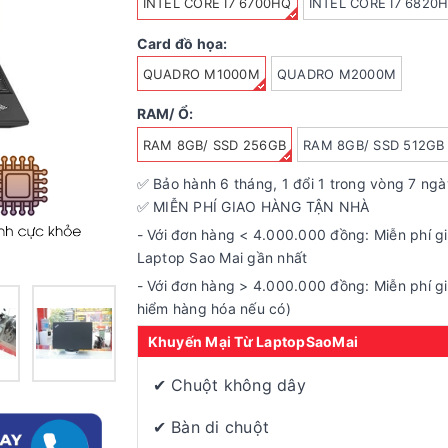
INTEL CORE I7 6700HQ
INTEL CORE I7 6820
Card đồ họa:
QUADRO M1000M
QUADRO M2000M
RAM/ Ổ:
RAM 8GB/ SSD 256GB
RAM 8GB/ SSD 512GB
✅ Bảo hành
6
tháng, 1 đổi 1 trong vòng 7 ng
✅ MIỄN PHÍ GIAO HÀNG TẬN NHÀ
- Với đơn hàng < 4.000.000 đồng: Miễn phí g
Laptop Sao Mai gần nhất
- Với đơn hàng > 4.000.000 đồng: Miễn phí gi
hiểm hàng hóa nếu có)
Khuyến Mại Từ LaptopSaoMai
✔ Chuột không dây
✔ Bàn di chuột