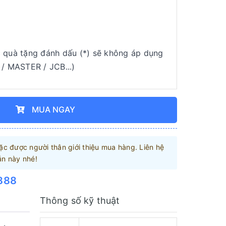
quà tặng đánh dấu (*) sẽ không áp dụng
 / MASTER / JCB...)
MUA NGAY
c được người thân giới thiệu mua hàng. Liên hệ
ẫn này nhé!
888
Thông số kỹ thuật