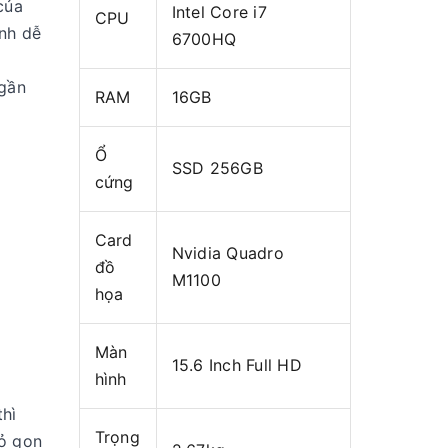
của
Intel Core i7
CPU
ính dễ
6700HQ
 gần
RAM
16GB
Ổ
SSD 256GB
cứng
Card
Nvidia Quadro
đồ
M1100
họa
Màn
15.6 Inch Full HD
hình
thì
Trọng
ỏ gọn