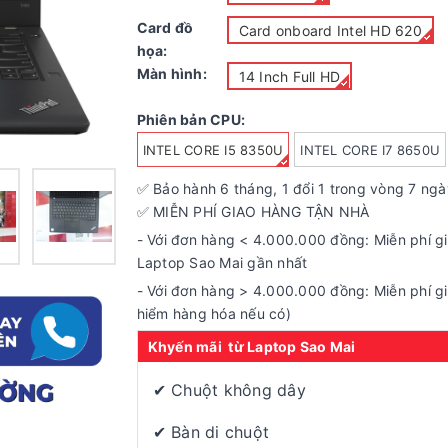
Card đồ
Card onboard Intel HD 620
họa:
Màn hình:
14 Inch Full HD
Phiên bản CPU:
INTEL CORE I5 8350U
INTEL CORE I7 8650U
✅ Bảo hành
6
tháng, 1 đổi 1 trong vòng 7 ng
✅ MIỄN PHÍ GIAO HÀNG TẬN NHÀ
- Với đơn hàng < 4.000.000 đồng: Miễn phí g
Laptop Sao Mai gần nhất
- Với đơn hàng > 4.000.000 đồng: Miễn phí gi
hiểm hàng hóa nếu có)
Khyến mãi từ Laptop Sao Mai
✔ Chuột không dây
✔ Bàn di chuột