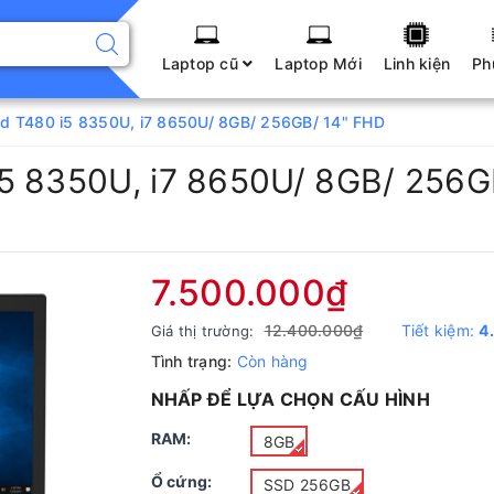
Laptop cũ
Laptop Mới
Linh kiện
Ph
d T480 i5 8350U, i7 8650U/ 8GB/ 256GB/ 14" FHD
5 8350U, i7 8650U/ 8GB/ 256G
7.500.000₫
12.400.000₫
Tiết kiệm:
4
Giá thị trường:
Tình trạng:
Còn hàng
NHẤP ĐỂ LỰA CHỌN CẤU HÌNH
RAM:
8GB
Ổ cứng:
SSD 256GB