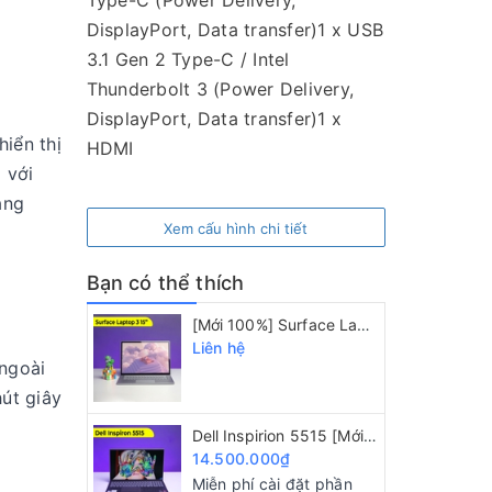
Type-C (Power Delivery,
DisplayPort, Data transfer)1 x USB
3.1 Gen 2 Type-C / Intel
Thunderbolt 3 (Power Delivery,
DisplayPort, Data transfer)1 x
iển thị
HDMI
 với
áng
Xem cấu hình chi tiết
Bạn có thể thích
[Mới 100%] Surface Laptop 3/ AMD Ryzen 5 3580U/ 8GB/ 128GB/ 15" 2K
Liên hệ
ngoài
út giây
Dell Inspirion 5515 [Mới 100%] Ryzen R5 5500U/ 8GB/ 256GB/ 15.6" FHD IPS
14.500.000₫
Miễn phí cài đặt phần