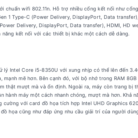
ới chuẩn wifi 802.11n. Hỗ trợ nhiều cổng kết nối như cổng
en 1 Type-C (Power Delivery, DisplayPort, Data transfer),
(Power Delivery, DisplayPort, Data transfer), HDMI, HD 
hả năng kết nối với các thiết bị khác một cách dễ dàng.
 lý Intel Core i5-8350U với xung nhịp có thể lên đến 3.
n, mạnh mẽ hơn. Bên cạnh đó, với bộ nhớ trong RAM 8G
m thật mượt mà và ổn định. Ngoài ra, máy còn trang bị 
ận hành máy một cách nhanh chóng, mượt mà hơn. Khả n
 cường với card đồ họa tích hợp Intel UHD Graphics 620
đồ họa cũng như đáp ứng nhu cầu giải trí của người dùn