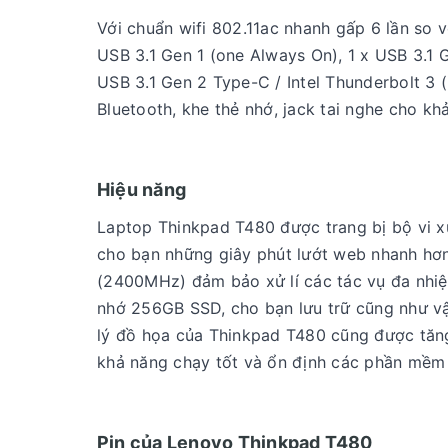
Với chuẩn wifi 802.11ac nhanh gấp 6 lần so v
USB 3.1 Gen 1 (one Always On), 1 x USB 3.1 G
USB 3.1 Gen 2 Type-C / Intel Thunderbolt 3 
Bluetooth, khe thẻ nhớ, jack tai nghe cho k
Hiệu năng
Laptop Thinkpad T480 được trang bị bộ vi xử
cho bạn những giây phút lướt web nhanh hơ
(2400MHz) đảm bảo xử lí các tác vụ đa nhiệ
nhớ 256GB SSD, cho bạn lưu trữ cũng như v
lý đồ họa của Thinkpad T480 cũng được tăng
khả năng chạy tốt và ổn định các phần mềm 
Pin của Lenovo Thinkpad T480