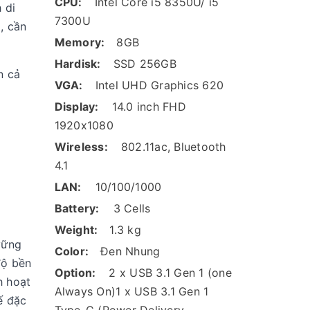
CPU:
Intel Core i5 8350U/ i5
 di
7300U
, cần
Memory:
8GB
Hardisk:
SSD 256GB
n cả
VGA:
Intel UHD Graphics 620
Display:
14.0 inch FHD
1920x1080
Wireless:
802.11ac, Bluetooth
4.1
LAN:
10/100/1000
Battery:
3 Cells
Weight:
1.3 kg
vững
Color:
Đen Nhung
độ bền
Option:
2 x USB 3.1 Gen 1 (one
h hoạt
Always On)1 x USB 3.1 Gen 1
ế đặc