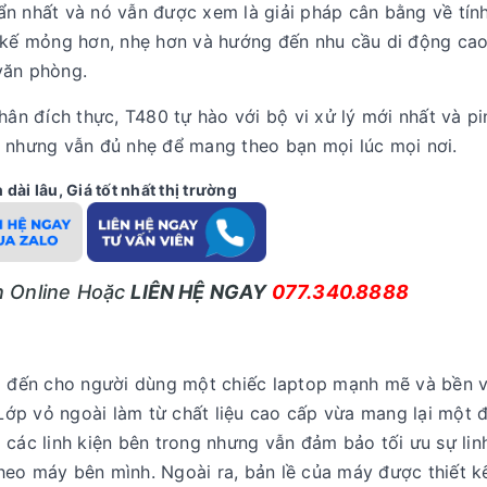
n nhất và nó vẫn được xem là giải pháp cân bằng về tính
t kế mỏng hơn, nhẹ hơn và hướng đến nhu cầu di động cao
văn phòng.
n đích thực, T480 tự hào với bộ vi xử lý mới nhất và pi
h nhưng vẫn đủ nhẹ để mang theo bạn mọi lúc mọi nơi.
dài lâu, Giá tốt nhất thị trường
ấn Online Hoặc
LIÊN HỆ NGAY
077.340.8888
 đến cho người dùng một chiếc laptop mạnh mẽ và bền 
ớp vỏ ngoài làm từ chất liệu cao cấp vừa mang lại một 
 các linh kiện bên trong nhưng vẫn đảm bảo tối ưu sự lin
heo máy bên mình. Ngoài ra, bản lề của máy được thiết k