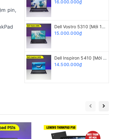
16.000.000₫
ệm pin,
inkPad
Dell Vostro 5310 [Mới 100%] Core i5 11320H/ 16GB/ 512GB/ Intel Iris Xe/ 13.3 inch FHD+
15.000.000₫
Dell Inspiron 5410 [Mới 100%] Core i5 11300H/ 16GB/ 512GB/ 14" FHD
14.500.000₫
Giảm 1
Lenovo K
i3 8130U
8.200.0