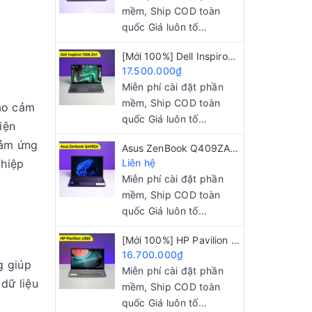
mềm, Ship COD toàn
quốc Giá luôn tố...
[Mới 100%] Dell Inspiron 7506 2in1 i5 1135G7/ 8GB/ 256GB/ 15.6 FHD
17.500.000₫
Miễn phí cài đặt phần
mềm, Ship COD toàn
ạo cảm
quốc Giá luôn tố...
iện
cảm ứng
Asus ZenBook Q409ZA [Mới 100%] Core i5-1240P/ 8GB/ 256GB/ 14" 2.8K OLED
ghiệp
Liên hệ
Miễn phí cài đặt phần
mềm, Ship COD toàn
quốc Giá luôn tố...
[Mới 100%] HP Pavilion x360 i5 1125G4/ 8GB/ 512GB/ 14"FHD/ Touch 2 IN 1
16.700.000₫
g giúp
Miễn phí cài đặt phần
dữ liệu
mềm, Ship COD toàn
quốc Giá luôn tố...