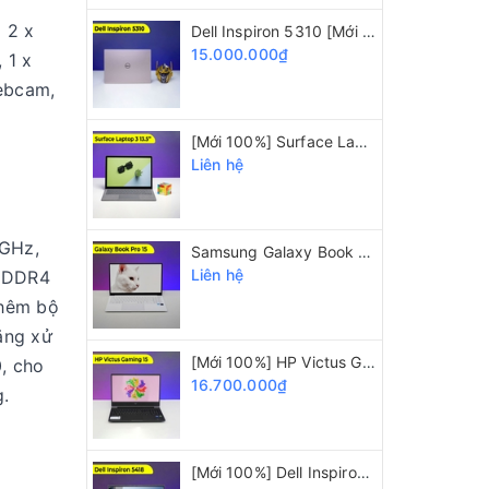
 2 x
Dell Inspiron 5310 [Mới 100%] Core i5 11320H/ 16GB/ 512GB/ 13.3 inch 2K
15.000.000₫
 1 x
webcam,
[Mới 100%] Surface Laptop 3/ i5 1035G7/ 8GB/ 128GB/ 13.5" 2K
Liên hệ
4GHz,
Samsung Galaxy Book Pro 15 [Mới 100%] i5 1135G7/ 8GB/ SSD 512GB/ 15.6" FHD
Liên hệ
B DDR4
thêm bộ
ăng xử
[Mới 100%] HP Victus Gaming 15 i5 12450H/ 8GB/ 512GB/ GTX 1650/ 15.6" 144Hz
, cho
16.700.000₫
g.
[Mới 100%] Dell Inspiron 5418 i5 11320H/ 16GB/ 512GB/ Intel Iris Xe/ 14 Inch FHD